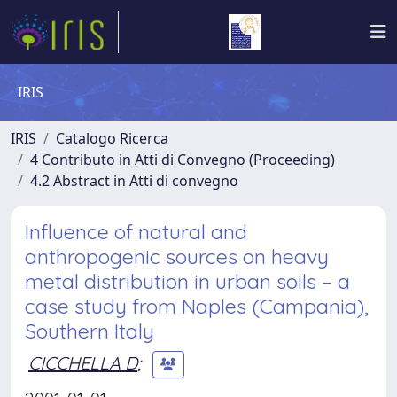
IRIS
IRIS
Catalogo Ricerca
4 Contributo in Atti di Convegno (Proceeding)
4.2 Abstract in Atti di convegno
Influence of natural and
anthropogenic sources on heavy
metal distribution in urban soils – a
case study from Naples (Campania),
Southern Italy
CICCHELLA D
;