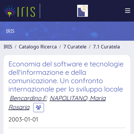
IRIS
IRIS
Catalogo Ricerca
7 Curatele
7.1 Curatela
Economia del software e tecnologie
dell'informazione e della
comunicazione. Un confronto
internazionale per lo sviluppo locale
Bencardino F
;
NAPOLITANO, Maria
Rosaria
2003-01-01