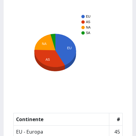
EU
AS
NA
SA
NA
EU
AS
Continente
#
EU - Europa
45