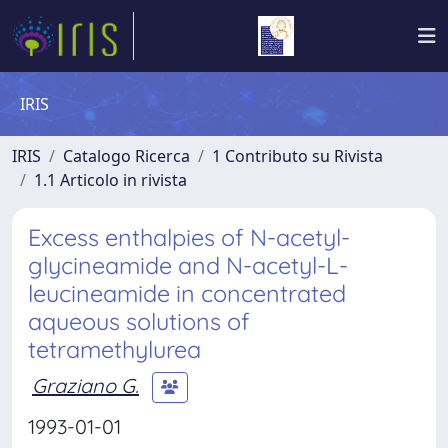
IRIS
IRIS
Catalogo Ricerca
1 Contributo su Rivista
1.1 Articolo in rivista
Excess enthalpies of N-acetyl-
glycineamide and N-acetyl-L-
leucineamide in concentrated
aqueous solutions of
tetramethylurea
Graziano G.
1993-01-01