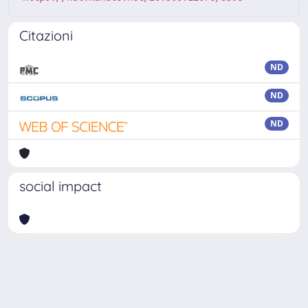
Citazioni
ND
ND
ND
social impact
Powered by
IRIS
-
about IRIS
-