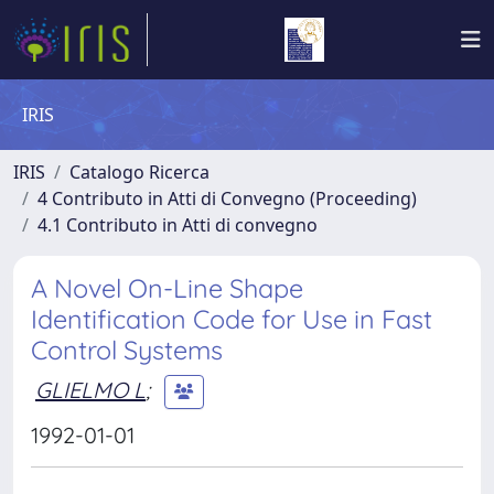
IRIS
IRIS
Catalogo Ricerca
4 Contributo in Atti di Convegno (Proceeding)
4.1 Contributo in Atti di convegno
A Novel On-Line Shape
Identification Code for Use in Fast
Control Systems
GLIELMO L
;
1992-01-01