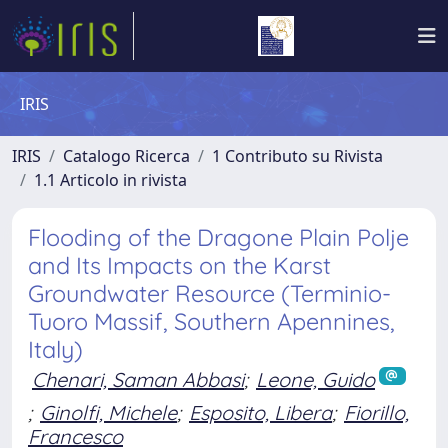
IRIS
IRIS
Catalogo Ricerca
1 Contributo su Rivista
1.1 Articolo in rivista
Flooding of the Dragone Plain Polje
and Its Impacts on the Karst
Groundwater Resource (Terminio-
Tuoro Massif, Southern Apennines,
Italy)
Chenari, Saman Abbasi
;
Leone, Guido
;
Ginolfi, Michele
;
Esposito, Libera
;
Fiorillo,
Francesco