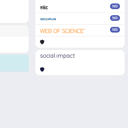
ND
ND
ND
social impact