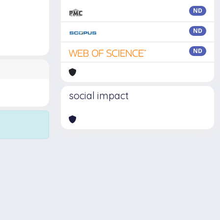
ND
ND
ND
social impact