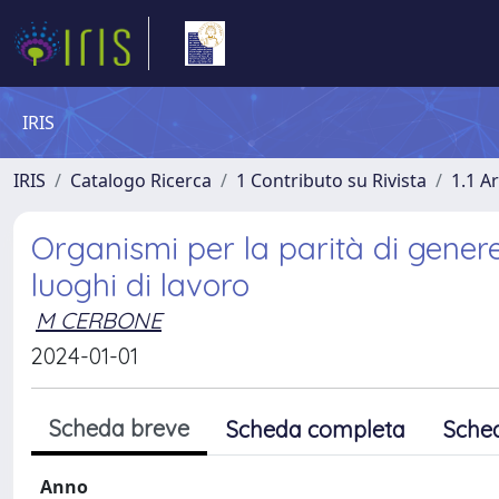
IRIS
IRIS
Catalogo Ricerca
1 Contributo su Rivista
1.1 Ar
Organismi per la parità di genere 
luoghi di lavoro
M CERBONE
2024-01-01
Scheda breve
Scheda completa
Sche
Anno