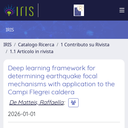
IRIS
IRIS
Catalogo Ricerca
1 Contributo su Rivista
1.1 Articolo in rivista
Deep learning framework for
determining earthquake focal
mechanisms with application to the
Campi Flegrei caldera
De Matteis, Raffaella
;
2026-01-01