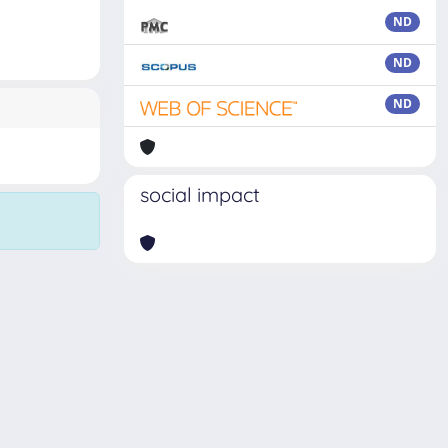
ND
ND
ND
social impact