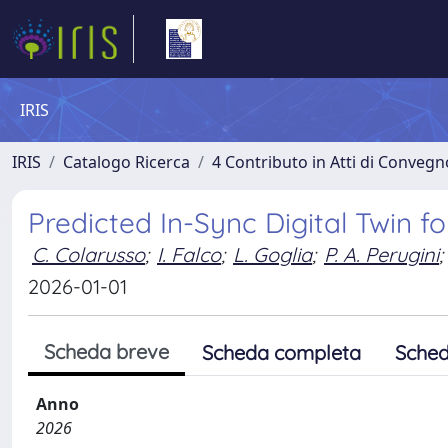
IRIS
IRIS
Catalogo Ricerca
4 Contributo in Atti di Conveg
Predicted In-Sync Digital Twin f
C. Colarusso
;
I. Falco
;
L. Goglia
;
P. A. Perugini
;
2026-01-01
Scheda breve
Scheda completa
Sched
Anno
2026