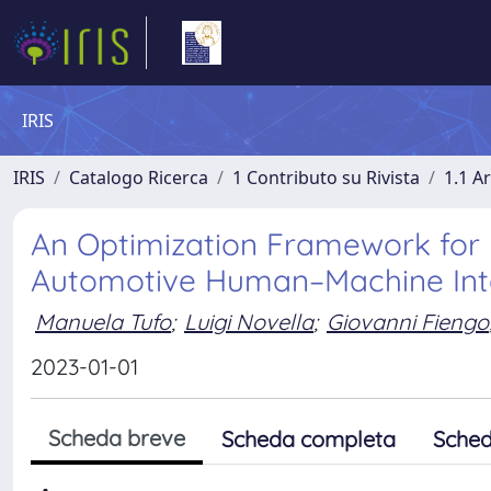
IRIS
IRIS
Catalogo Ricerca
1 Contributo su Rivista
1.1 Ar
An Optimization Framework for
Automotive Human–Machine Int
Manuela Tufo
;
Luigi Novella
;
Giovanni Fiengo
2023-01-01
Scheda breve
Scheda completa
Sched