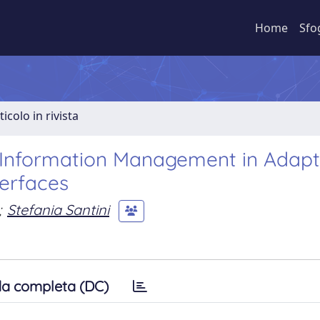
Home
Sfo
ticolo in rivista
 Information Management in Adapt
erfaces
;
Stefania Santini
a completa (DC)