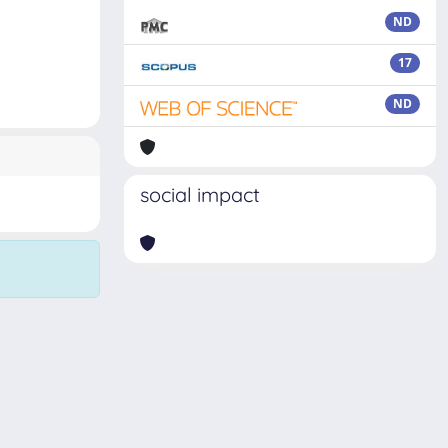
ND
17
ND
social impact