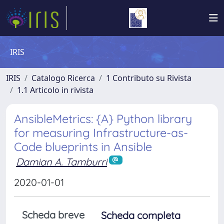
IRIS
IRIS
Catalogo Ricerca
1 Contributo su Rivista
1.1 Articolo in rivista
AnsibleMetrics: {A} Python library
for measuring Infrastructure-as-
Code blueprints in Ansible
Damian A. Tamburri
2020-01-01
Scheda breve
Scheda completa