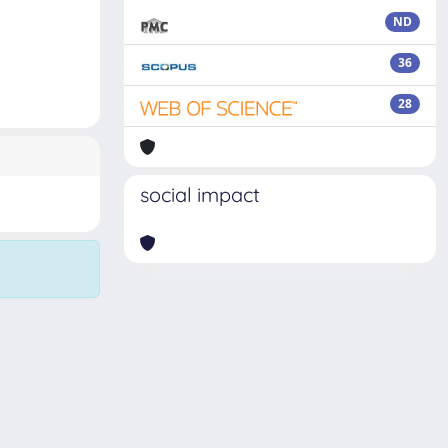
ND
36
28
social impact