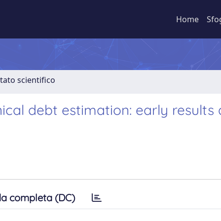
Home
Sfo
tato scientifico
ical debt estimation: early results
a completa (DC)