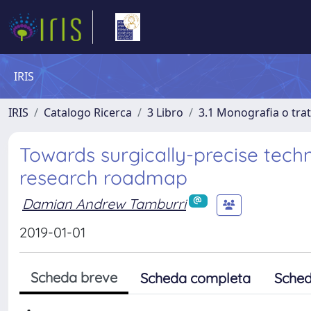
IRIS
IRIS
Catalogo Ricerca
3 Libro
3.1 Monografia o trat
Towards surgically-precise techn
research roadmap
Damian Andrew Tamburri
2019-01-01
Scheda breve
Scheda completa
Sched