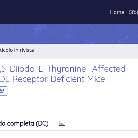
Home
Sfo
ticolo in rivista
3,5-Diiodo-L-Thyronine- Affected
DL Receptor Deficient Mice
da completa (DC)