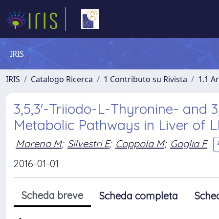
IRIS
IRIS
Catalogo Ricerca
1 Contributo su Rivista
1.1 Ar
3,5,3'-Triiodo-L-Thyronine- and 
Metabolic Pathways in Liver of L
Moreno M
;
Silvestri E
;
Coppola M
;
Goglia F
2016-01-01
Scheda breve
Scheda completa
Sche