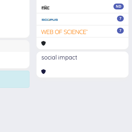
ND
7
7
social impact