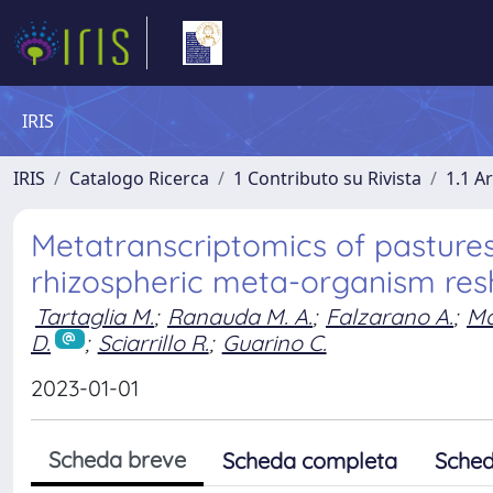
IRIS
IRIS
Catalogo Ricerca
1 Contributo su Rivista
1.1 Ar
Metatranscriptomics of pasture
rhizospheric meta-organism re
Tartaglia M.
;
Ranauda M. A.
;
Falzarano A.
;
Ma
D.
;
Sciarrillo R.
;
Guarino C.
2023-01-01
Scheda breve
Scheda completa
Sched