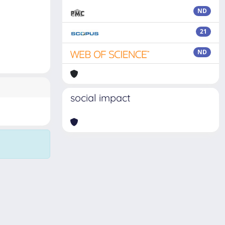
ND
21
ND
social impact