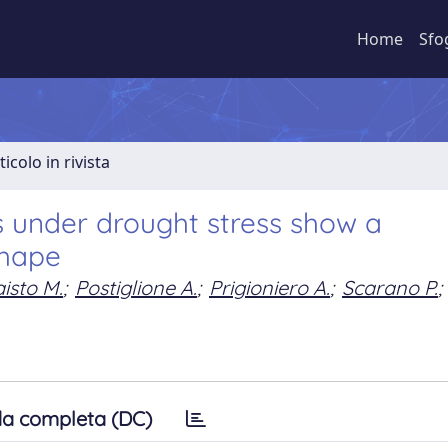
Home
Sfo
ticolo in rivista
s under drought stress show a
shape
isto M.
;
Postiglione A.
;
Prigioniero A.
;
Scarano P.
;
a completa (DC)