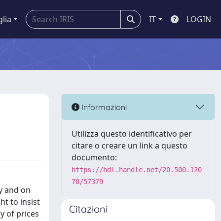
glia
IT
LOGIN
Informazioni
Utilizza questo identificativo per
citare o creare un link a questo
documento:
https://hdl.handle.net/20.500.120
70/57379
ry and on
t to insist
Citazioni
y of prices