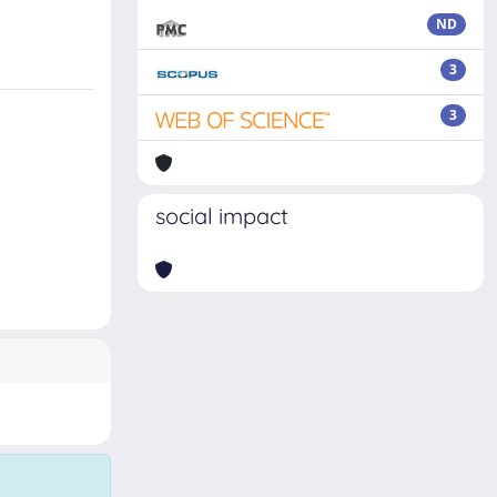
ND
3
3
social impact