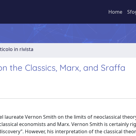
Home
Sfo
ticolo in rivista
n the Classics, Marx, and Sraffa
el laureate Vernon Smith on the limits of neoclassical theo
lassical economists and Marx. Vernon Smith is certainly righ
discovery”. However, his interpretation of the classical theor