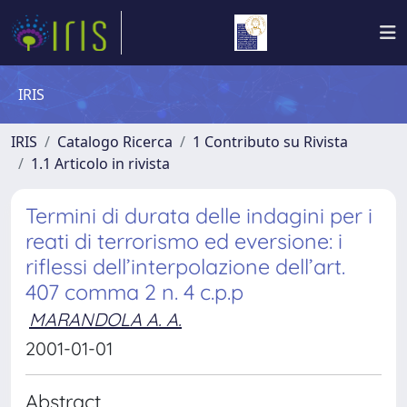
IRIS
IRIS
Catalogo Ricerca
1 Contributo su Rivista
1.1 Articolo in rivista
Termini di durata delle indagini per i
reati di terrorismo ed eversione: i
riflessi dell’interpolazione dell’art.
407 comma 2 n. 4 c.p.p
MARANDOLA A. A.
2001-01-01
Abstract