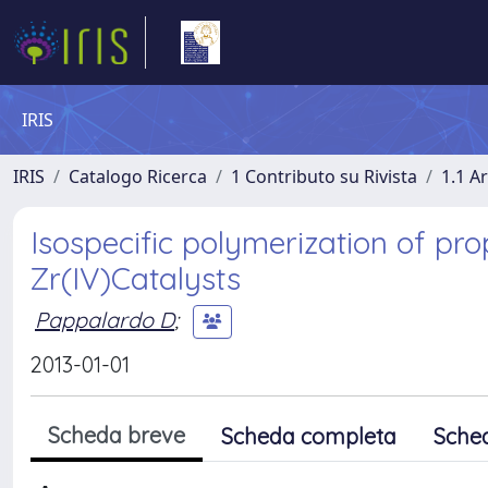
IRIS
IRIS
Catalogo Ricerca
1 Contributo su Rivista
1.1 Ar
Isospecific polymerization of pr
Zr(IV)Catalysts
Pappalardo D
;
2013-01-01
Scheda breve
Scheda completa
Sche