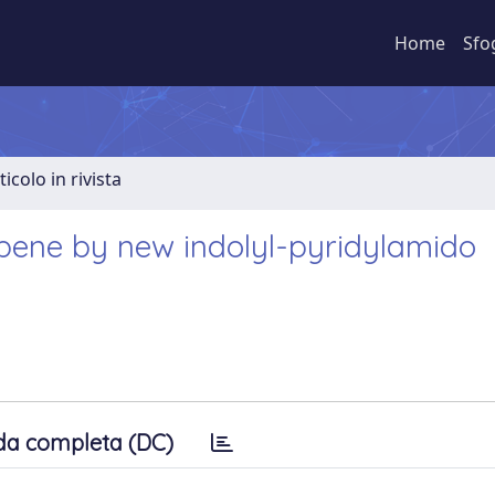
Home
Sfo
ticolo in rivista
opene by new indolyl-pyridylamido
da completa (DC)