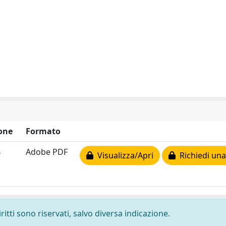
one
Formato
B
Adobe PDF
Visualizza/Apri
Richiedi una
ritti sono riservati, salvo diversa indicazione.