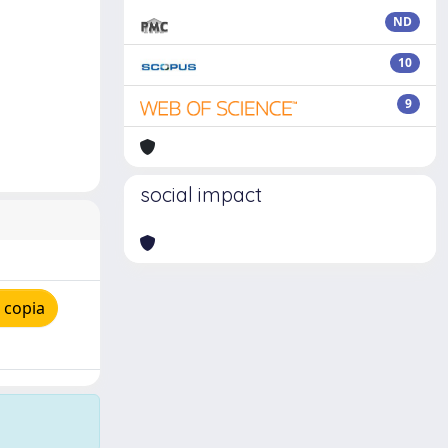
ND
10
9
social impact
 copia