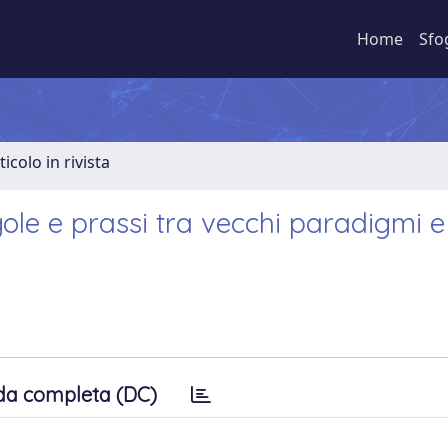
Home
Sfo
ticolo in rivista
gole e prassi tra vecchi paradigmi e
da completa (DC)