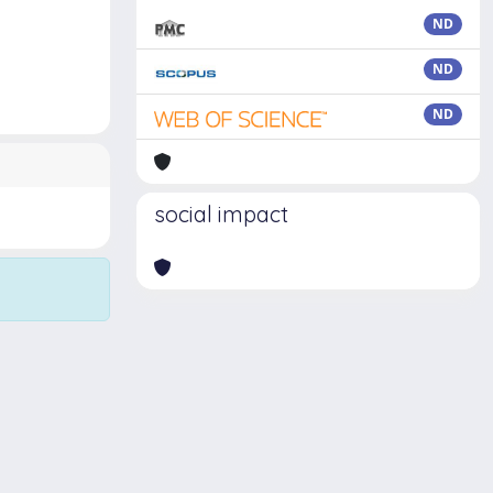
ND
ND
ND
social impact