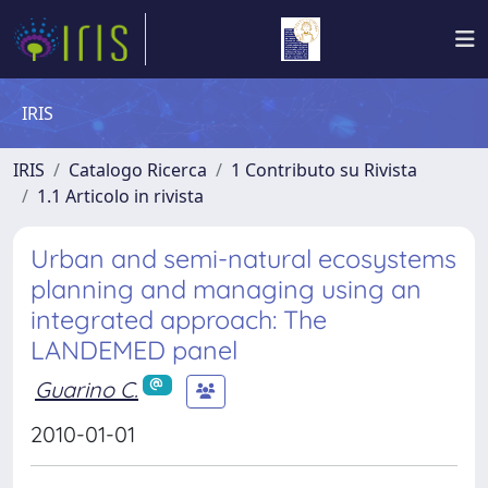
IRIS
IRIS
Catalogo Ricerca
1 Contributo su Rivista
1.1 Articolo in rivista
Urban and semi-natural ecosystems
planning and managing using an
integrated approach: The
LANDEMED panel
Guarino C.
2010-01-01