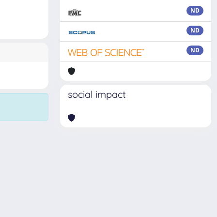
ND
ND
ND
social impact