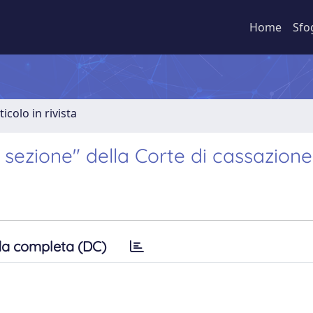
Home
Sfo
ticolo in rivista
a sezione" della Corte di cassazione
a completa (DC)