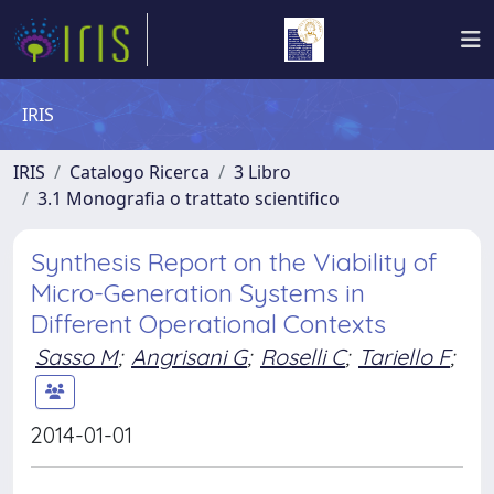
IRIS
IRIS
Catalogo Ricerca
3 Libro
3.1 Monografia o trattato scientifico
Synthesis Report on the Viability of
Micro-Generation Systems in
Different Operational Contexts
Sasso M
;
Angrisani G
;
Roselli C
;
Tariello F
;
2014-01-01