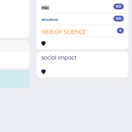
ND
ND
0
social impact