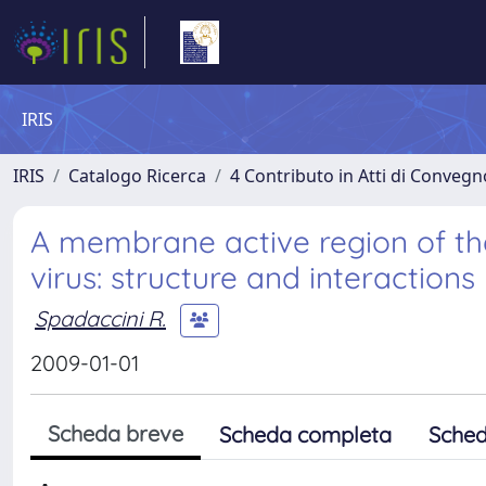
IRIS
IRIS
Catalogo Ricerca
4 Contributo in Atti di Conveg
A membrane active region of th
virus: structure and interactions
Spadaccini R.
2009-01-01
Scheda breve
Scheda completa
Sched