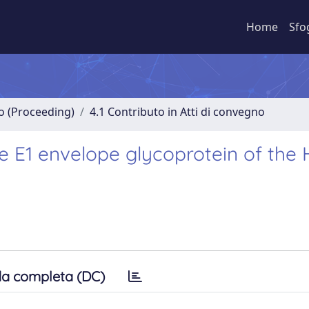
Home
Sfo
no (Proceeding)
4.1 Contributo in Atti di convegno
e E1 envelope glycoprotein of the
a completa (DC)