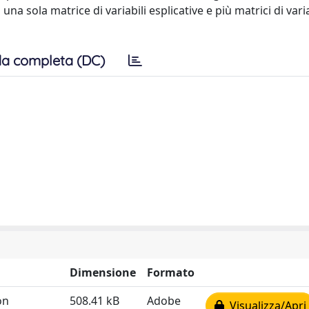
una sola matrice di variabili esplicative e più matrici di varia
a completa (DC)
Dimensione
Formato
on
508.41 kB
Adobe
Visualizza/Apri