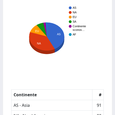
AS
NA
EU
SA
Continente
sconos…
EU
AS
AF
NA
Continente
#
AS - Asia
91