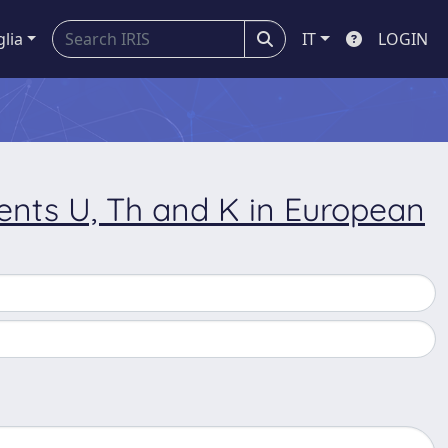
glia
IT
LOGIN
ents U, Th and K in European