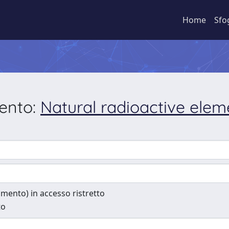
Home
Sfo
mento:
Natural radioactive elem
cumento) in accesso ristretto
to