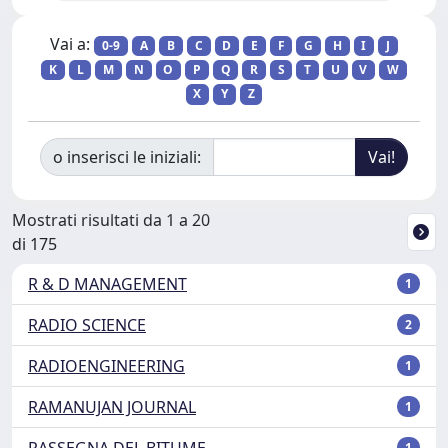
Vai a:
0-9
A
B
C
D
E
F
G
H
I
J
K
L
M
N
O
P
Q
R
S
T
U
V
W
X
Y
Z
o inserisci le iniziali:
Mostrati risultati da 1 a 20
di 175
R & D MANAGEMENT
1
RADIO SCIENCE
2
RADIOENGINEERING
1
RAMANUJAN JOURNAL
1
RASSEGNA DEL BITUME
1