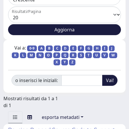
Risultati/Pagina
Vai a:
0-9
A
B
C
D
E
F
G
H
I
J
K
L
M
N
O
P
Q
R
S
T
U
V
W
X
Y
Z
o inserisci le iniziali:
Mostrati risultati da 1 a 1
di 1
esporta metadati