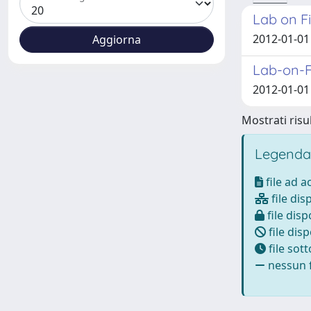
Lab on F
2012-01-01 
Lab-on-F
2012-01-01 
Mostrati risul
Legenda
file ad 
file dis
file disp
file disp
file sot
nessun f