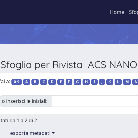
Home
Sfo
Sfoglia per Rivista ACS NANO
ai a:
0-9
A
B
C
D
E
F
G
H
I
J
K
L
M
N
o inserisci le iniziali:
tati da 1 a 2 di 2
esporta metadati