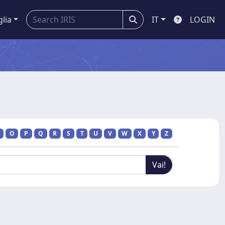
glia
IT
LOGIN
O
P
Q
R
S
T
U
V
W
X
Y
Z