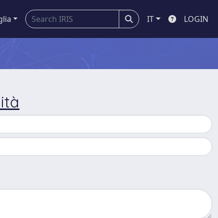
glia
IT
LOGIN
ità