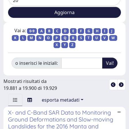
Vai a:
0-9
A
B
C
D
E
F
G
H
I
J
K
L
M
N
O
P
Q
R
S
T
U
V
W
X
Y
Z
o inserisci le iniziali:
Mostrati risultati da
19.881 a 19.900 di 19.929
esporta metadati
X- and C-Band SAR Data to Monitoring
Ground Deformations and Slow-moving
Landslides for the 2016 Manta and