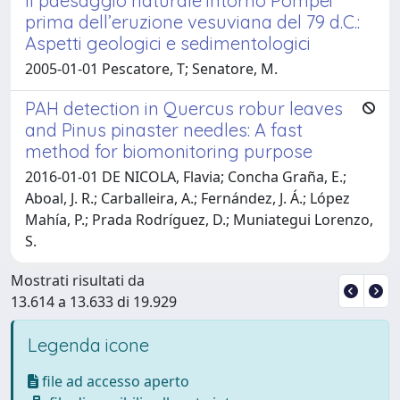
Il paesaggio naturale intorno Pompei
prima dell’eruzione vesuviana del 79 d.C.:
Aspetti geologici e sedimentologici
2005-01-01 Pescatore, T; Senatore, M.
PAH detection in Quercus robur leaves
and Pinus pinaster needles: A fast
method for biomonitoring purpose
2016-01-01 DE NICOLA, Flavia; Concha Graña, E.;
Aboal, J. R.; Carballeira, A.; Fernández, J. Á.; López
Mahía, P.; Prada Rodríguez, D.; Muniategui Lorenzo,
S.
Mostrati risultati da
13.614 a 13.633 di 19.929
Legenda icone
file ad accesso aperto