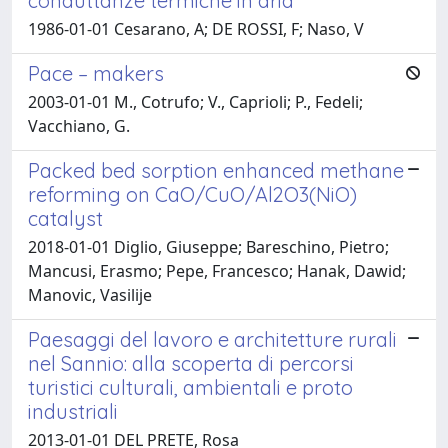
conduttanze termiche in aria
1986-01-01 Cesarano, A; DE ROSSI, F; Naso, V
Pace – makers
2003-01-01 M., Cotrufo; V., Caprioli; P., Fedeli;
Vacchiano, G.
Packed bed sorption enhanced methane
reforming on CaO/CuO/Al2O3(NiO)
catalyst
2018-01-01 Diglio, Giuseppe; Bareschino, Pietro;
Mancusi, Erasmo; Pepe, Francesco; Hanak, Dawid;
Manovic, Vasilije
Paesaggi del lavoro e architetture rurali
nel Sannio: alla scoperta di percorsi
turistici culturali, ambientali e proto
industriali
2013-01-01 DEL PRETE, Rosa