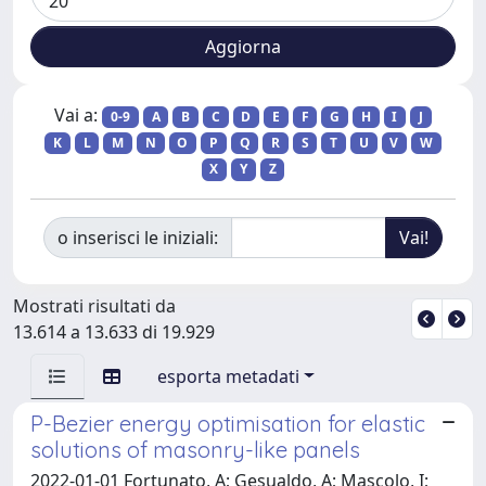
Vai a:
0-9
A
B
C
D
E
F
G
H
I
J
K
L
M
N
O
P
Q
R
S
T
U
V
W
X
Y
Z
o inserisci le iniziali:
Mostrati risultati da
13.614 a 13.633 di 19.929
esporta metadati
P-Bezier energy optimisation for elastic
solutions of masonry-like panels
2022-01-01 Fortunato, A; Gesualdo, A; Mascolo, I;