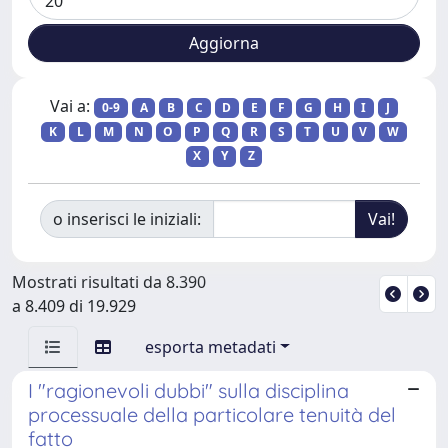
Vai a:
0-9
A
B
C
D
E
F
G
H
I
J
K
L
M
N
O
P
Q
R
S
T
U
V
W
X
Y
Z
o inserisci le iniziali:
Mostrati risultati da 8.390
a 8.409 di 19.929
esporta metadati
I "ragionevoli dubbi" sulla disciplina
processuale della particolare tenuità del
fatto