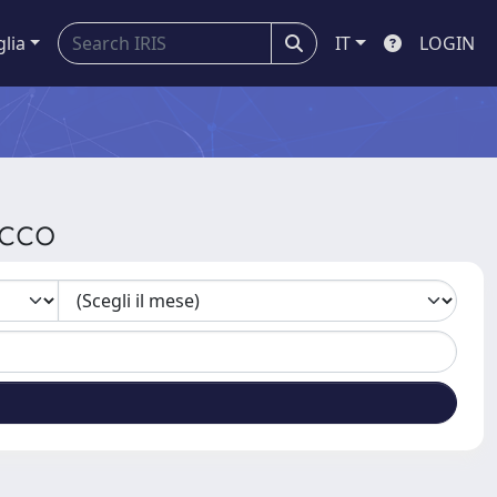
glia
IT
LOGIN
cco