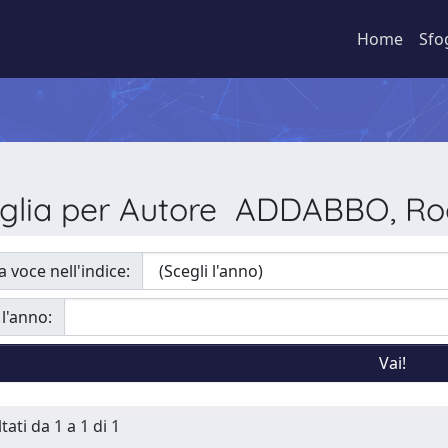
Home
Sfo
oglia per Autore ADDABBO, Ro
a voce nell'indice:
 l'anno:
tati da 1 a 1 di 1