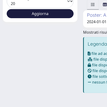
Poster: A
2024-01-01 
Mostrati risul
Legenda
file ad 
file dis
file disp
file disp
file sot
nessun f