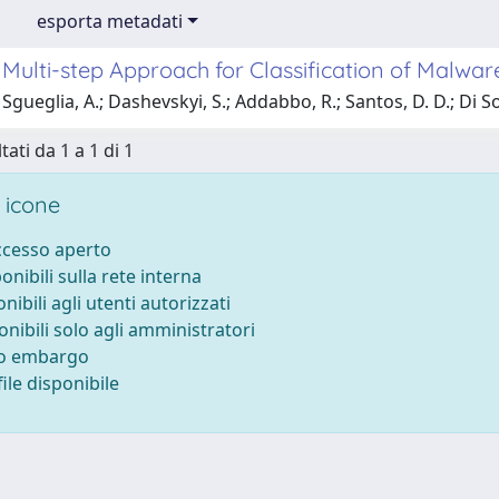
esporta metadati
 Multi-step Approach for Classification of Malwa
Sgueglia, A.; Dashevskyi, S.; Addabbo, R.; Santos, D. D.; Di So
tati da 1 a 1 di 1
 icone
accesso aperto
ponibili sulla rete interna
onibili agli utenti autorizzati
onibili solo agli amministratori
to embargo
ile disponibile