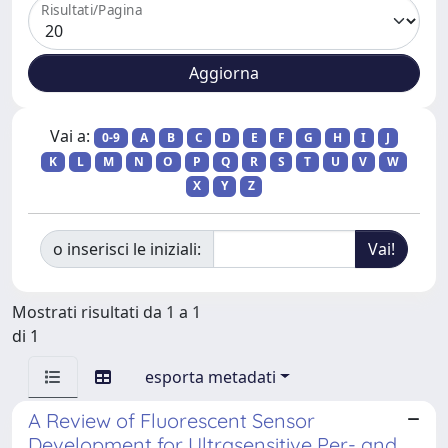
Risultati/Pagina
Vai a:
0-9
A
B
C
D
E
F
G
H
I
J
K
L
M
N
O
P
Q
R
S
T
U
V
W
X
Y
Z
o inserisci le iniziali:
Mostrati risultati da 1 a 1
di 1
esporta metadati
A Review of Fluorescent Sensor
Development for Ultrasensitive Per- and